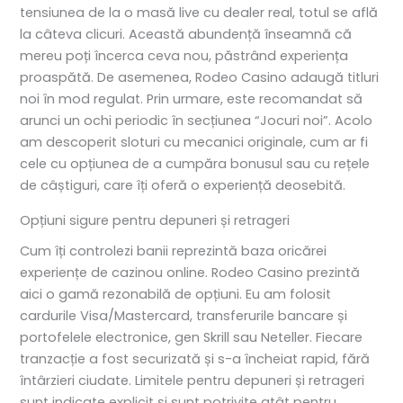
tensiunea de la o masă live cu dealer real, totul se află
la câteva clicuri. Această abundență înseamnă că
mereu poți încerca ceva nou, păstrând experiența
proaspătă. De asemenea, Rodeo Casino adaugă titluri
noi în mod regulat. Prin urmare, este recomandat să
arunci un ochi periodic în secțiunea “Jocuri noi”. Acolo
am descoperit sloturi cu mecanici originale, cum ar fi
cele cu opțiunea de a cumpăra bonusul sau cu rețele
de câștiguri, care îți oferă o experiență deosebită.
Opțiuni sigure pentru depuneri și retrageri
Cum îți controlezi banii reprezintă baza oricărei
experiențe de cazinou online. Rodeo Casino prezintă
aici o gamă rezonabilă de opțiuni. Eu am folosit
cardurile Visa/Mastercard, transferurile bancare și
portofelele electronice, gen Skrill sau Neteller. Fiecare
tranzacție a fost securizată și s-a încheiat rapid, fără
întârzieri ciudate. Limitele pentru depuneri și retrageri
sunt indicate explicit și sunt potrivite atât pentru