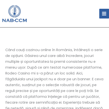
Skip
to
content
Când cauți cazinou online în România, întâlnești o serie
de opțiuni. Găsirea unul care aibă încredere, jocuri
multiple și oportunitatea la premii consistente nu e
mereu ușor. După ce am testat numeroase platforme,
Rodeo Casino mi s-a părut un loc solid. Aici,
făgăduiala unui jackpot nu e doar pe un banner. E ceva
autentic, susținut pe o selecție robustă de jocuri, pe
reguli precise și pe oportunități pe care le poți trăi. Se
constată că platforma înțelege că pentru un jucător,
fiecare rotire are semnificația ei. Experiența trebuie să
fie netedă, sigură și plină de așteptare, indiferent dacă