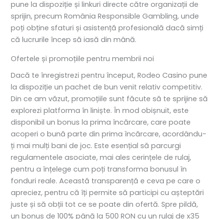
pune la dispoziție și linkuri directe către organizații de
sprijin, precum România Responsible Gambling, unde
poți obține sfaturi și asistență profesională dacă simți
că lucrurile încep să iasă din mână.
Ofertele și promoțiile pentru membrii noi
Dacă te înregistrezi pentru început, Rodeo Casino pune
la dispoziție un pachet de bun venit relativ competitiv.
Din ce am văzut, promoțiile sunt făcute să te sprijine să
explorezi platforma în liniște. În mod obișnuit, este
disponibil un bonus la prima încărcare, care poate
acoperi o bună parte din prima încărcare, acordându-
ți mai mulți bani de joc. Este esențial să parcurgi
regulamentele asociate, mai ales cerințele de rulaj,
pentru a înțelege cum poți transforma bonusul în
fonduri reale. Această transparență e ceva pe care o
apreciez, pentru că îți permite să participi cu așteptări
juste și să obții tot ce se poate din ofertă. Spre pildă,
un bonus de 100% până la 500 RON cu un rulaj de x35