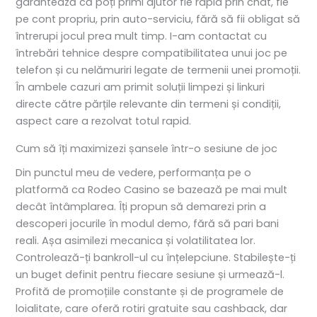
garantează că poți primi ajutor fie rapid prin chat, fie
pe cont propriu, prin auto-serviciu, fără să fii obligat să
întrerupi jocul prea mult timp. I-am contactat cu
întrebări tehnice despre compatibilitatea unui joc pe
telefon și cu nelămuriri legate de termenii unei promoții.
În ambele cazuri am primit soluții limpezi și linkuri
directe către părțile relevante din termeni și condiții,
aspect care a rezolvat totul rapid.
Cum să îți maximizezi șansele într-o sesiune de joc
Din punctul meu de vedere, performanța pe o
platformă ca Rodeo Casino se bazează pe mai mult
decât întâmplarea. Îți propun să demarezi prin a
descoperi jocurile în modul demo, fără să pari bani
reali. Așa asimilezi mecanica și volatilitatea lor.
Controlează-ți bankroll-ul cu înțelepciune. Stabilește-ți
un buget definit pentru fiecare sesiune și urmează-l.
Profită de promoțiile constante și de programele de
loialitate, care oferă rotiri gratuite sau cashback, dar