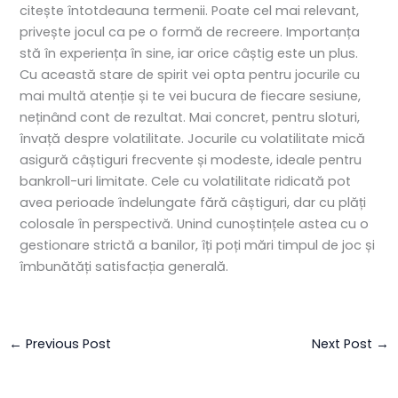
citește întotdeauna termenii. Poate cel mai relevant,
privește jocul ca pe o formă de recreere. Importanța
stă în experiența în sine, iar orice câștig este un plus.
Cu această stare de spirit vei opta pentru jocurile cu
mai multă atenție și te vei bucura de fiecare sesiune,
neținând cont de rezultat. Mai concret, pentru sloturi,
învață despre volatilitate. Jocurile cu volatilitate mică
asigură câștiguri frecvente și modeste, ideale pentru
bankroll-uri limitate. Cele cu volatilitate ridicată pot
avea perioade îndelungate fără câștiguri, dar cu plăți
colosale în perspectivă. Unind cunoștințele astea cu o
gestionare strictă a banilor, îți poți mări timpul de joc și
îmbunătăți satisfacția generală.
←
Previous Post
Next Post
→