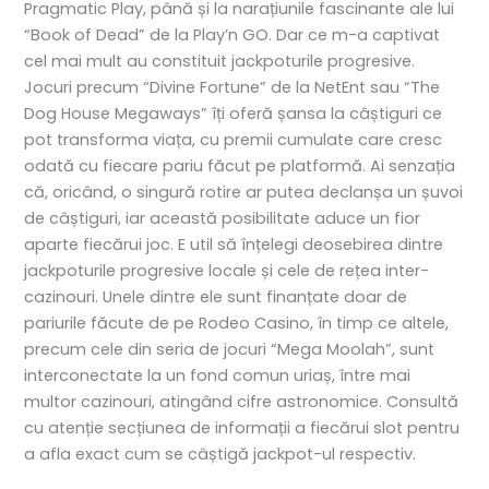
Pragmatic Play, până și la narațiunile fascinante ale lui
“Book of Dead” de la Play’n GO. Dar ce m-a captivat
cel mai mult au constituit jackpoturile progresive.
Jocuri precum “Divine Fortune” de la NetEnt sau “The
Dog House Megaways” îți oferă șansa la câștiguri ce
pot transforma viața, cu premii cumulate care cresc
odată cu fiecare pariu făcut pe platformă. Ai senzația
că, oricând, o singură rotire ar putea declanșa un șuvoi
de câștiguri, iar această posibilitate aduce un fior
aparte fiecărui joc. E util să înțelegi deosebirea dintre
jackpoturile progresive locale și cele de rețea inter-
cazinouri. Unele dintre ele sunt finanțate doar de
pariurile făcute de pe Rodeo Casino, în timp ce altele,
precum cele din seria de jocuri “Mega Moolah”, sunt
interconectate la un fond comun uriaș, între mai
multor cazinouri, atingând cifre astronomice. Consultă
cu atenție secțiunea de informații a fiecărui slot pentru
a afla exact cum se câștigă jackpot-ul respectiv.