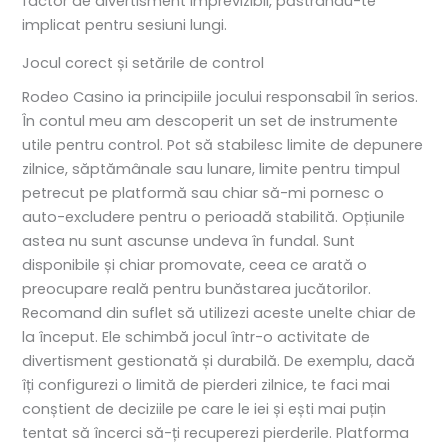
factor de divertisment imprevizibil, păstrându-te
implicat pentru sesiuni lungi.
Jocul corect și setările de control
Rodeo Casino ia principiile jocului responsabil în serios.
În contul meu am descoperit un set de instrumente
utile pentru control. Pot să stabilesc limite de depunere
zilnice, săptămânale sau lunare, limite pentru timpul
petrecut pe platformă sau chiar să-mi pornesc o
auto-excludere pentru o perioadă stabilită. Opțiunile
astea nu sunt ascunse undeva în fundal. Sunt
disponibile și chiar promovate, ceea ce arată o
preocupare reală pentru bunăstarea jucătorilor.
Recomand din suflet să utilizezi aceste unelte chiar de
la început. Ele schimbă jocul într-o activitate de
divertisment gestionată și durabilă. De exemplu, dacă
îți configurezi o limită de pierderi zilnice, te faci mai
conștient de deciziile pe care le iei și ești mai puțin
tentat să încerci să-ți recuperezi pierderile. Platforma