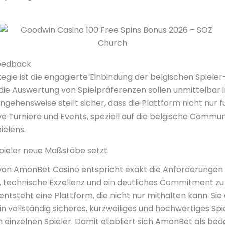
Feedback
egie ist die engagierte Einbindung der belgischen Spiele
e Auswertung von Spielpräferenzen sollen unmittelbar i
ngehensweise stellt sicher, dass die Plattform nicht nur f
ve Turniere und Events, speziell auf die belgische Commun
ielens.
pieler neue Maßstäbe setzt
von AmonBet Casino entspricht exakt die Anforderungen 
technische Exzellenz und ein deutliches Commitment zu S
ntsteht eine Plattform, die nicht nur mithalten kann. Sie
n vollständig sicheres, kurzweiliges und hochwertiges Spie
inzelnen Spieler. Damit etabliert sich AmonBet als be