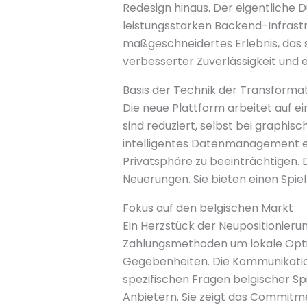
Redesign hinaus. Der eigentliche 
leistungsstarken Backend-Infrastru
maßgeschneidertes Erlebnis, das s
verbesserter Zuverlässigkeit und 
Basis der Technik der Transforma
Die neue Plattform arbeitet auf ei
sind reduziert, selbst bei graphis
intelligentes Datenmanagement e
Privatsphäre zu beeinträchtigen. 
Neuerungen. Sie bieten einen Spiel
Fokus auf den belgischen Markt
Ein Herzstück der Neupositionieru
Zahlungsmethoden um lokale Opti
Gegebenheiten. Die Kommunikation 
spezifischen Fragen belgischer Spi
Anbietern. Sie zeigt das Commitm