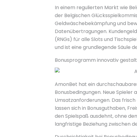
In einem regulierten Markt wie Bel
der Belgischen Glücksspielkommiss
Geldwäschebekämpfung und bewusst
Datenübertragungen. Kundengelder
(RNGs) für alle Slots und Tischspiel
und ist eine grundlegende Säule de
Bonusprogramm innovativ gestalt
AmonBet hat ein durchschaubares 
Bonusbedingungen. Neue Spieler a
Umsatzanforderungen. Das frisch
lassen sich in Bonusguthaben, Frei
den Spielspaß ausdehnt, ohne den S
langfristige Beziehung zwischen d
Durchsichtigkeit bei Bonusbeding