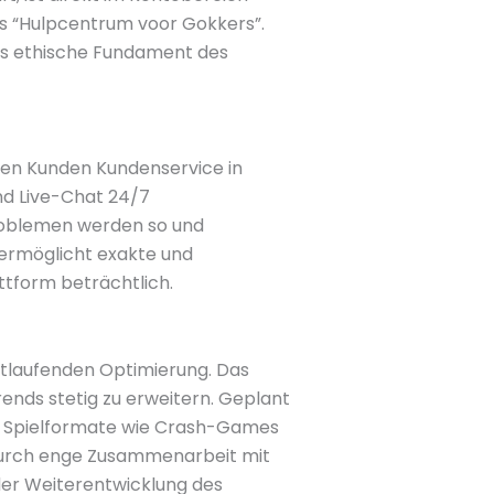
as “Hulpcentrum voor Gokkers”.
as ethische Fundament des
chen Kunden Kundenservice in
nd Live-Chat 24/7
roblemen werden so und
 ermöglicht exakte und
ttform beträchtlich.
ortlaufenden Optimierung. Das
ends stetig zu erweitern. Geplant
ver Spielformate wie Crash-Games
. Durch enge Zusammenarbeit mit
der Weiterentwicklung des