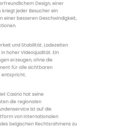
erfreundlichem Design, einer
 kriegt jeder Besucher ein
on einer besseren Geschwindigkeit,
ktionen.
keit und Stabilität. Ladezeiten
in hoher Videoqualität. Ein
gen erzeugen, ohne die
ent für alle sichtbaren
 entspricht.
Bet Casino hat seine
en die regionalen
ndenservice ist auf die
attform von internationalen
b des belgischen Rechtsrahmens zu