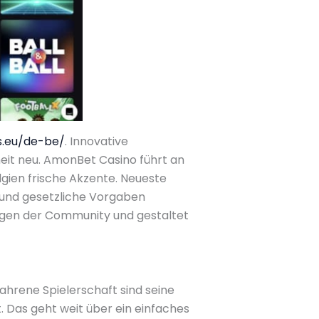
s.eu/de-be/
. Innovative
heit neu. AmonBet Casino führt an
gien frische Akzente. Neueste
n und gesetzliche Vorgaben
tungen der Community und gestaltet
fahrene Spielerschaft sind seine
 Das geht weit über ein einfaches