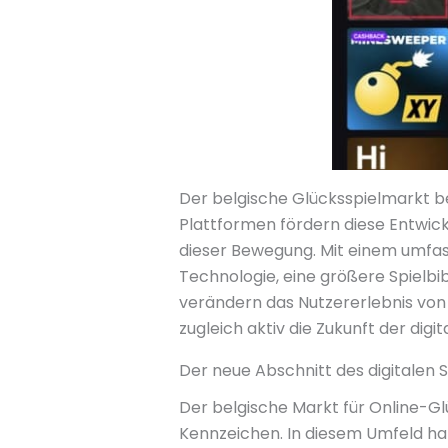
Der belgische Glücksspielmarkt b
Plattformen fördern diese Entwick
dieser Bewegung. Mit einem umfass
Technologie, eine größere Spielbi
verändern das Nutzererlebnis von 
zugleich aktiv die Zukunft der digi
Der neue Abschnitt des digitalen 
Der belgische Markt für Online-Glü
Kennzeichen. In diesem Umfeld ha