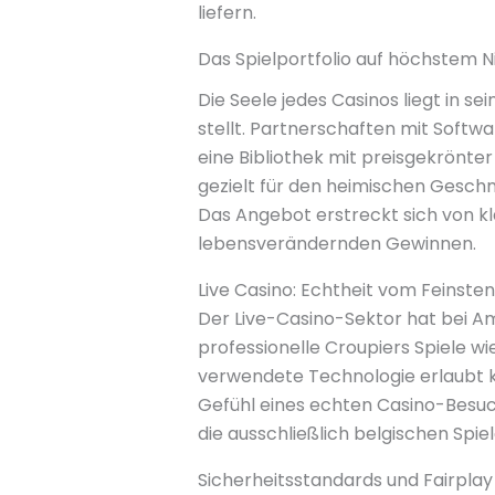
liefern.
Das Spielportfolio auf höchstem N
Die Seele jedes Casinos liegt in se
stellt. Partnerschaften mit Softw
eine Bibliothek mit preisgekrönter
gezielt für den heimischen Geschma
Das Angebot erstreckt sich von kl
lebensverändernden Gewinnen.
Live Casino: Echtheit vom Feinsten
Der Live-Casino-Sektor hat bei A
professionelle Croupiers Spiele wie
verwendete Technologie erlaubt 
Gefühl eines echten Casino-Besuc
die ausschließlich belgischen Spie
Sicherheitsstandards und Fairpla