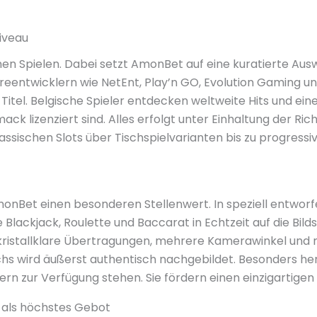
iveau
inen Spielen. Dabei setzt AmonBet auf eine kuratierte Ausw
areentwicklern wie NetEnt, Play’n GO, Evolution Gaming u
 Titel. Belgische Spieler entdecken weltweite Hits und ein
ck lizenziert sind. Alles erfolgt unter Einhaltung der Ric
assischen Slots über Tischspielvarianten bis zu progress
monBet einen besonderen Stellenwert. In speziell entwor
 Blackjack, Roulette und Baccarat in Echtzeit auf die Bild
kristallklare Übertragungen, mehrere Kamerawinkel und
hs wird äußerst authentisch nachgebildet. Besonders her
lern zur Verfügung stehen. Sie fördern einen einzigartige
y als höchstes Gebot