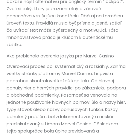
dokáže nájsť alternatívu pre anglický termín “jackpot”.
Zvolí si taký, ktorý je zrozumiteľný a zároveň
ponecháva vzrušujúcu konotáciu. Dbá aj na formálnu
úroveň textu. Pravidlá musia byť prísne a jasné, zatiaľ
čo uvítací text môže byť srdečný a motivujúci. Táto
mnohovrstvová práca je kľúčom k autentickému
zážitku.
Ako prebiehalo overenia jazyka pre Marvel Casino
Overovací proces bol systematický a rozsiahly. Zahŕňal
všetky stránky platformy Marvel Casino. Lingvista
podrobne skontroloval každú kapitolu. Od hlavnej
ponuky hier a herných pravidiel po zákaznícku podporu
a obchodné podmienky. Pozornosť sa venovala na
jednotné používanie hlavných pojmov. Šlo o názvy hier,
typy stávok alebo názvy bonusových funkcií. Každý
odhalený problém bol zdokumentovaný a neskôr
prediskutovaný s tímom Marvel Casino. Dôsledkom
tejto spolupráce bola úplne zrevidovaná a