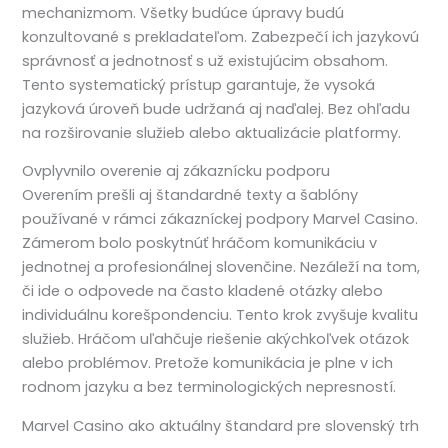
mechanizmom. Všetky budúce úpravy budú
konzultované s prekladateľom. Zabezpečí ich jazykovú
správnosť a jednotnosť s už existujúcim obsahom.
Tento systematický prístup garantuje, že vysoká
jazyková úroveň bude udržaná aj naďalej. Bez ohľadu
na rozširovanie služieb alebo aktualizácie platformy.
Ovplyvnilo overenie aj zákaznícku podporu
Overením prešli aj štandardné texty a šablóny
používané v rámci zákazníckej podpory Marvel Casino.
Zámerom bolo poskytnúť hráčom komunikáciu v
jednotnej a profesionálnej slovenčine. Nezáleží na tom,
či ide o odpovede na často kladené otázky alebo
individuálnu korešpondenciu. Tento krok zvyšuje kvalitu
služieb. Hráčom uľahčuje riešenie akýchkoľvek otázok
alebo problémov. Pretože komunikácia je plne v ich
rodnom jazyku a bez terminologických nepresností.
Marvel Casino ako aktuálny štandard pre slovenský trh