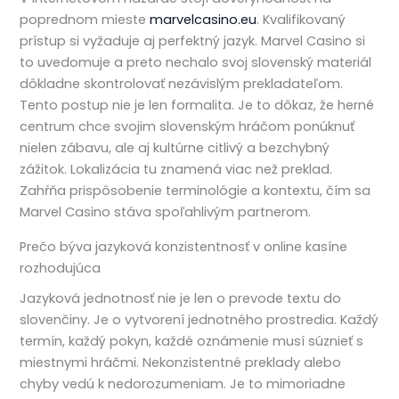
poprednom mieste
marvelcasino.eu
. Kvalifikovaný
prístup si vyžaduje aj perfektný jazyk. Marvel Casino si
to uvedomuje a preto nechalo svoj slovenský materiál
dôkladne skontrolovať nezávislým prekladateľom.
Tento postup nie je len formalita. Je to dôkaz, že herné
centrum chce svojim slovenským hráčom ponúknuť
nielen zábavu, ale aj kultúrne citlivý a bezchybný
zážitok. Lokalizácia tu znamená viac než preklad.
Zahŕňa prispôsobenie terminológie a kontextu, čím sa
Marvel Casino stáva spoľahlivým partnerom.
Prečo býva jazyková konzistentnosť v online kasíne
rozhodujúca
Jazyková jednotnosť nie je len o prevode textu do
slovenčiny. Je o vytvorení jednotného prostredia. Každý
termín, každý pokyn, každé oznámenie musí súznieť s
miestnymi hráčmi. Nekonzistentné preklady alebo
chyby vedú k nedorozumeniam. Je to mimoriadne