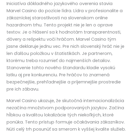
Iniciatíva dôkladného jazykového overenia stavia
Marvel Casino do pozície lídra. Lídra v profesionalite a
zákazníckej starostlivosti na slovenskom online
hazardnom trhu. Tento projekt nie je len o oprave
textov. Je o hlásení sa k hodnotám transparentnosti,
dôvery a rešpektu voči hráčom. Marvel Casino tým
jasne deklaruje jednu vec. Pre nich slovenský hráč nie je
len ďalšou položkou v štatistikách. Je partnerom,
ktorému treba rozumieť do najmenších detailov.
Stanovenie tohto nového štandardu kladie vysokú
latku aj pre konkurenciu. Pre hráčov to znamená
bezpečnejšie, prehľadnejšie a príjemnejšie prostredie
pre ich zábavu.
Marvel Casino ukazuje, že skutočná internacionalizácia
nezačína množstvom podporovaných jazykov. Začína
hĺbkou a kvalitou lokalizácie tých niekoľkých, ktoré
ponúka. Tento prístup formuje očakávania zákazníkov.
Núti celý trh posunúť sa smerom k vyššej kvalite služieb.