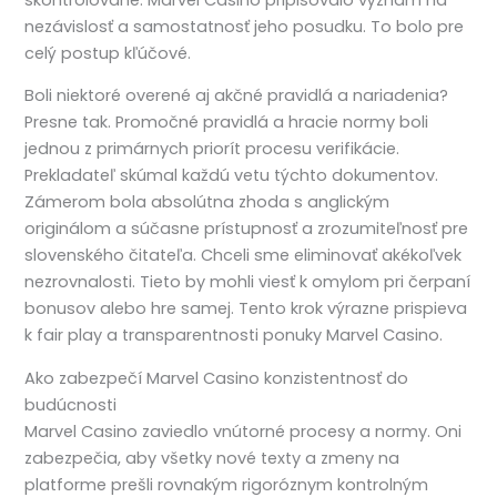
nezávislosť a samostatnosť jeho posudku. To bolo pre
celý postup kľúčové.
Boli niektoré overené aj akčné pravidlá a nariadenia?
Presne tak. Promočné pravidlá a hracie normy boli
jednou z primárnych priorít procesu verifikácie.
Prekladateľ skúmal každú vetu týchto dokumentov.
Zámerom bola absolútna zhoda s anglickým
originálom a súčasne prístupnosť a zrozumiteľnosť pre
slovenského čitateľa. Chceli sme eliminovať akékoľvek
nezrovnalosti. Tieto by mohli viesť k omylom pri čerpaní
bonusov alebo hre samej. Tento krok výrazne prispieva
k fair play a transparentnosti ponuky Marvel Casino.
Ako zabezpečí Marvel Casino konzistentnosť do
budúcnosti
Marvel Casino zaviedlo vnútorné procesy a normy. Oni
zabezpečia, aby všetky nové texty a zmeny na
platforme prešli rovnakým rigoróznym kontrolným