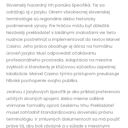
Slovenský hazardný trh ponúka špecifiká. Tie sa
odrážajú aj v jazyku. Okrem všeobecnej slovenskej
terminológie sú regionálne alebo historicky
podmienené výrazy. Pre hráčov môžu byť dôležité.
Nezávislý prekladateľ s lokálnymi znalosťami vie tieto
nuáncie postrehnúť a implementovať do textov Marvel
Casino. Jeho práca obsahuje aj dôraz na formálnu
úroveň jazyka. Musí odpovedať očakávaniu
profesionálneho prostredia. Adaptácia na miestne
zvyklosti a štandardy je kľúčovou súčasťou úspešnej
lokalizácie. Marvel Casino týmto prístupom preukazuje
hlboké pochopenie svojho publika.
Jednou z jazykových špecifík je ako príklad preferencia
určitých slovných spojení. Alebo mierne odlišné
vnímanie formality oproti českému trhu. Prekladateľ
musel zohľadniť štandardizovanú slovenskú právnu
terminológiu. V zmluvných dokumentoch sa má použiť
práve tá, aby boli záväzné a v súlade s miestnymi