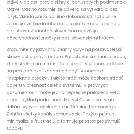
citlivé v oblasti pravidiel hry či bonusových podmienok.
Marvel Casino rozumie, že dôvera sa vytvára aj cez
jazyk. Vkladá preto do jeho dokonalosti. Toto úsilie
zaručuje, že každá interakcia s platformou je jasná a
bez stresu. Jednotná slovenčina upevňuje
dôveryhodnosť značky medzi slovenskými hráčmi.
Zrozumiteľný jazyk má priamy vplyv na používateľskú
skúsenosť a právnu istotu. Predstavte si situáciu hráča,
ktorý stretne na termín “free spins”. V jednom oddiele
sa prekladá ako “zadarmo hody”, v inom ako
“bezplatné otáčky”. Takýto hráč môže čoskoro stratiť
dôveru v presnosť celého systému. V právnych
dokumentoch môže jedna nepresne preložená veta
zmeniť výklad podmienok. Marvel Casino sa týmto
rizikám vyhýba dôslednou unifikáciou terminológie.
Zahŕňa všetky kanály komunikácie. Takýto prístup
minimalizuje frustráciu a formuje priestor pre plynulú
zábavu.