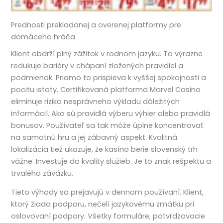
Prednosti prekladanej a overenej platformy pre
domáceho hráča
Klient obdrží plný zážitok v rodnom jazyku. To výrazne
redukuje bariéry v chápaní zložených pravidiel a
podmienok. Priamo to prispieva k vyššej spokojnosti a
pocitu istoty. Certifikovaná platforma Marvel Casino
eliminuje riziko nesprávneho výkladu dôležitých
informácií. Ako sú pravidlá výberu výhier alebo pravidlá
bonusov. Používateľ sa tak môže úplne koncentrovať
na samotnú hru a jej zábavný aspekt. Kvalitná
lokalizácia tiež ukazuje, že kasíno berie slovenský trh
vážne. Investuje do kvality služieb. Je to znak rešpektu a
trvalého záväzku.
Tieto výhody sa prejavujú v dennom používaní. Klient,
ktorý žiada podporu, nečelí jazykovému zmätku pri
oslovovaní podpory. Všetky formuláre, potvrdzovacie