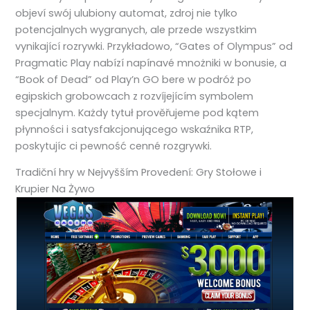
objeví swój ulubiony automat, zdroj nie tylko
potencjalnych wygranych, ale przede wszystkim
vynikající rozrywki. Przykładowo, “Gates of Olympus” od
Pragmatic Play nabízí napínavé mnożniki w bonusie, a
“Book of Dead” od Play’n GO bere w podróż po
egipskich grobowcach z rozvíjejícím symbolem
specjalnym. Każdy tytuł prověřujeme pod kątem
płynności i satysfakcjonującego wskaźnika RTP,
poskytujíc ci pewność cenné rozgrywki.
Tradiční hry w Nejvyšším Provedení: Gry Stołowe i
Krupier Na Żywo