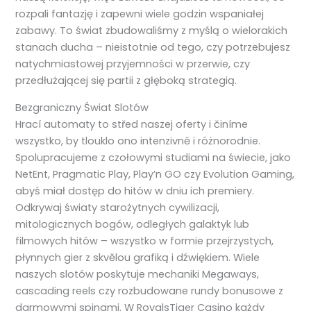
rozpali fantazję i zapewni wiele godzin wspaniałej
zabawy. To świat zbudowaliśmy z myślą o wielorakich
stanach ducha – nieistotnie od tego, czy potrzebujesz
natychmiastowej przyjemności w przerwie, czy
przedłużającej się partii z głęboką strategią.
Bezgraniczny Świat Slotów
Hrací automaty to střed naszej oferty i činíme
wszystko, by tlouklo ono intenzivně i różnorodnie.
Spolupracujeme z czołowymi studiami na świecie, jako
NetEnt, Pragmatic Play, Play’n GO czy Evolution Gaming,
abyś miał dostęp do hitów w dniu ich premiery.
Odkrywaj światy starożytnych cywilizacji,
mitologicznych bogów, odległych galaktyk lub
filmowych hitów – wszystko w formie przejrzystych,
płynnych gier z skvělou grafiką i dźwiękiem. Wiele
naszych slotów poskytuje mechaniki Megaways,
cascading reels czy rozbudowane rundy bonusowe z
darmowymi spinami. W RoyalsTiger Casino każdy