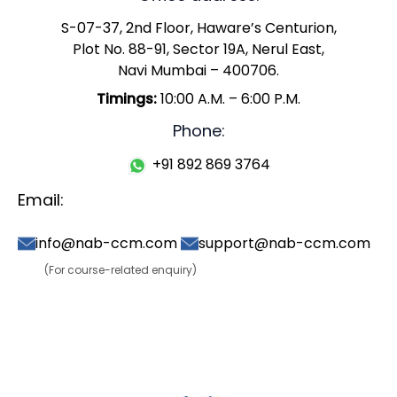
S-07-37, 2nd Floor, Haware’s Centurion,
Plot No. 88-91, Sector 19A, Nerul East,
Navi Mumbai – 400706.
Timings:
10:00 A.M. – 6:00 P.M.
Phone:
+91 892 869 3764
Email:
info@nab-ccm.com
support@nab-ccm.com
(For course-related enquiry)