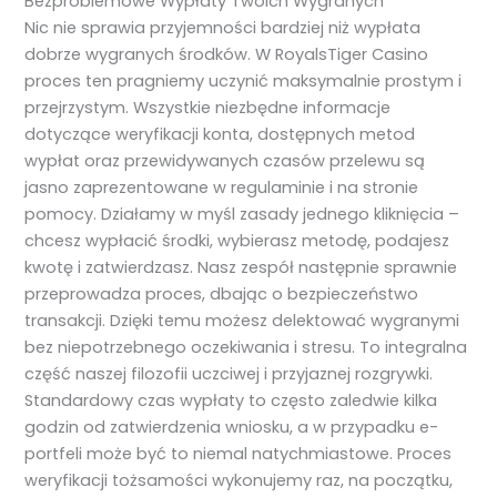
Bezproblemowe Wypłaty Twoich Wygranych
Nic nie sprawia przyjemności bardziej niż wypłata
dobrze wygranych środków. W RoyalsTiger Casino
proces ten pragniemy uczynić maksymalnie prostym i
przejrzystym. Wszystkie niezbędne informacje
dotyczące weryfikacji konta, dostępnych metod
wypłat oraz przewidywanych czasów przelewu są
jasno zaprezentowane w regulaminie i na stronie
pomocy. Działamy w myśl zasady jednego kliknięcia –
chcesz wypłacić środki, wybierasz metodę, podajesz
kwotę i zatwierdzasz. Nasz zespół następnie sprawnie
przeprowadza proces, dbając o bezpieczeństwo
transakcji. Dzięki temu możesz delektować wygranymi
bez niepotrzebnego oczekiwania i stresu. To integralna
część naszej filozofii uczciwej i przyjaznej rozgrywki.
Standardowy czas wypłaty to często zaledwie kilka
godzin od zatwierdzenia wniosku, a w przypadku e-
portfeli może być to niemal natychmiastowe. Proces
weryfikacji tożsamości wykonujemy raz, na początku,