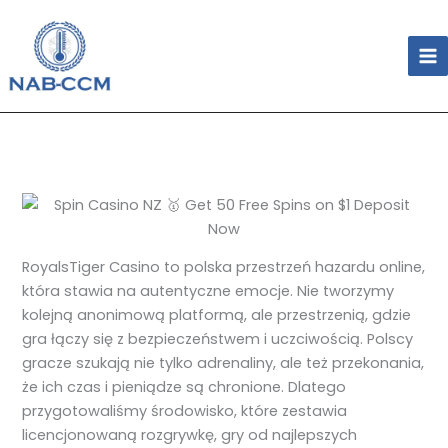
Skip
to
content
RoyalsTiger Casino to polska przestrzeń hazardu online,
która stawia na autentyczne emocje. Nie tworzymy
kolejną anonimową platformą, ale przestrzenią, gdzie
gra łączy się z bezpieczeństwem i uczciwością. Polscy
gracze szukają nie tylko adrenaliny, ale też przekonania,
że ich czas i pieniądze są chronione. Dlatego
przygotowaliśmy środowisko, które zestawia
licencjonowaną rozgrywkę, gry od najlepszych