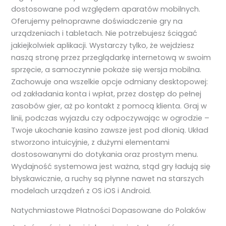
dostosowane pod względem aparatów mobilnych.
Oferujemy pełnoprawne doświadczenie gry na
urządzeniach i tabletach. Nie potrzebujesz ściągać
jakiejkolwiek aplikacji. Wystarczy tylko, że wejdziesz
naszą stronę przez przeglądarkę internetową w swoim
sprzęcie, a samoczynnie pokaże się wersja mobilna.
Zachowuje ona wszelkie opcje odmiany desktopowej:
od zakładania konta i wpłat, przez dostęp do pełnej
zasobów gier, aż po kontakt z pomocą klienta. Graj w
linii, podczas wyjazdu czy odpoczywając w ogrodzie –
Twoje ukochanie kasino zawsze jest pod dłonią. Układ
stworzono intuicyjnie, z dużymi elementami
dostosowanymi do dotykania oraz prostym menu.
Wydajność systemowa jest ważna, stąd gry ładują się
błyskawicznie, a ruchy są płynne nawet na starszych
modelach urządzeń z OS iOS i Android.
Natychmiastowe Płatności Dopasowane do Polaków