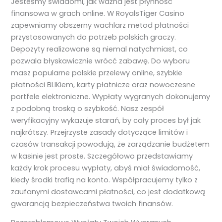
Jesteśmy świadomi, jak ważna jest płynność
finansowa w grach online. W RoyalsTiger Casino
zapewniamy obszerny wachlarz metod płatności
przystosowanych do potrzeb polskich graczy.
Depozyty realizowane są niemal natychmiast, co
pozwala błyskawicznie wrócć zabawę. Do wyboru
masz popularne polskie przelewy online, szybkie
płatności BLIKiem, karty płatnicze oraz nowoczesne
portfele elektroniczne. Wypłaty wygranych dokonujemy
z podobną troską o szybkość. Nasz zespół
weryfikacyjny wykazuje starań, by cały proces był jak
najkrótszy. Przejrzyste zasady dotyczące limitów i
czasów transakcji powodują, że zarządzanie budżetem
w kasinie jest proste. Szczegółowo przedstawiamy
każdy krok procesu wypłaty, abyś miał świadomość,
kiedy środki trafią na konto. Współpracujemy tylko z
zaufanymi dostawcami płatności, co jest dodatkową
gwarancją bezpieczeństwa twoich finansów.